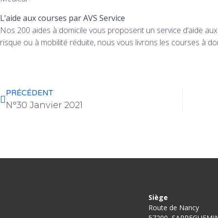
L’aide aux courses par AVS Service
Nos 200 aides à domicile vous proposent un service d’aide aux
risque ou à mobilité réduite, nous vous livrons les courses à do
PRÉCÉDENT
N°30 Janvier 2021
Siège
Route de Nancy
57200, SARREGUEMI